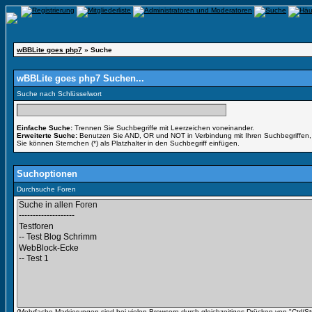
wBBLite goes php7
» Suche
wBBLite goes php7 Suchen...
Suche nach Schlüsselwort
Einfache Suche:
Trennen Sie Suchbegriffe mit Leerzeichen voneinander.
Erweiterte Suche:
Benutzen Sie AND, OR und NOT in Verbindung mit Ihren Suchbegriffen, u
Sie können Sternchen (*) als Platzhalter in den Suchbegriff einfügen.
Suchoptionen
Durchsuche Foren
(Mehrfache Markierungen sind bei vielen Browsern durch gleichzeitiges Drücken von "Ctrl/St