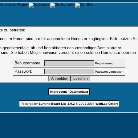
e zu betreten:
nen im Forum sind nur für angemeldete Benutzer zugänglich. Bitte nutzen Si
h gegebenenfalls ab und kontaktieren den zuständigen Administrator.
sind. Sie haben Möglicherweise versucht einen solchen Bereich zu betreten.
Benutzername:
Registrierung
Passwort:
Passwort vergessen
Impressum
|
Datenschutz
Powered by
Burning Board Lite 1.0.2
© 2001-2004
WoltLab GmbH