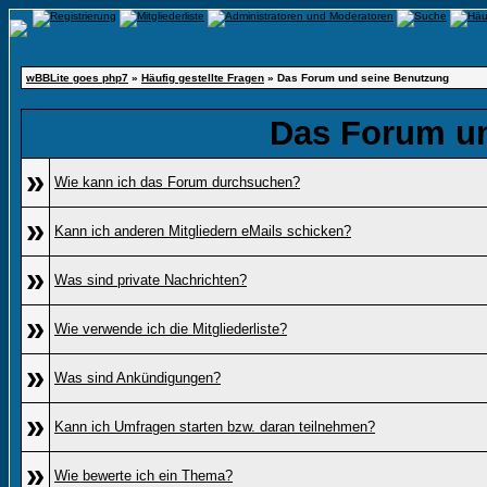
wBBLite goes php7
»
Häufig gestellte Fragen
» Das Forum und seine Benutzung
Das Forum u
»
Wie kann ich das Forum durchsuchen?
»
Kann ich anderen Mitgliedern eMails schicken?
»
Was sind private Nachrichten?
»
Wie verwende ich die Mitgliederliste?
»
Was sind Ankündigungen?
»
Kann ich Umfragen starten bzw. daran teilnehmen?
»
Wie bewerte ich ein Thema?