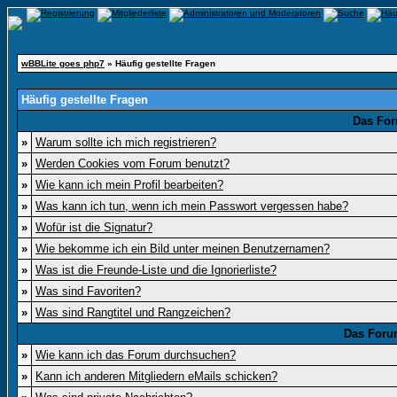
wBBLite goes php7
» Häufig gestellte Fragen
Häufig gestellte Fragen
Das For
»
Warum sollte ich mich registrieren?
»
Werden Cookies vom Forum benutzt?
»
Wie kann ich mein Profil bearbeiten?
»
Was kann ich tun, wenn ich mein Passwort vergessen habe?
»
Wofür ist die Signatur?
»
Wie bekomme ich ein Bild unter meinen Benutzernamen?
»
Was ist die Freunde-Liste und die Ignorierliste?
»
Was sind Favoriten?
»
Was sind Rangtitel und Rangzeichen?
Das Foru
»
Wie kann ich das Forum durchsuchen?
»
Kann ich anderen Mitgliedern eMails schicken?