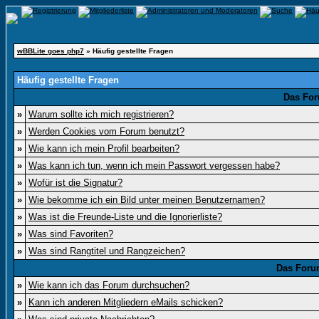
wBBLite goes php7
» Häufig gestellte Fragen
Häufig gestellte Fragen
Das For
»
Warum sollte ich mich registrieren?
»
Werden Cookies vom Forum benutzt?
»
Wie kann ich mein Profil bearbeiten?
»
Was kann ich tun, wenn ich mein Passwort vergessen habe?
»
Wofür ist die Signatur?
»
Wie bekomme ich ein Bild unter meinen Benutzernamen?
»
Was ist die Freunde-Liste und die Ignorierliste?
»
Was sind Favoriten?
»
Was sind Rangtitel und Rangzeichen?
Das Foru
»
Wie kann ich das Forum durchsuchen?
»
Kann ich anderen Mitgliedern eMails schicken?