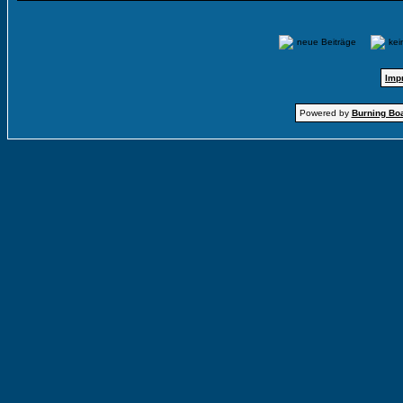
neue Beiträge
ke
Imp
Powered by
Burning Boa